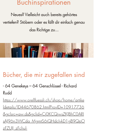
Buchinspirationen
Neues? Vielleicht auch bereits gehörtes
vertiefen? Stöbern oder es fällt dir einfach genau
das Richtige zu...
Bücher, die mir zugefallen sind
- 64 Genekeys – 64 Genschlüssel - Richard
Rudd
https://www.orellfuessli.ch/shop/home/artike
ldetails/ID44670862.htmlProvID=10917736
&gclsrc=aw.ds&gclid=Cj0KCQjwsZKJBhC0ARI
sAJ96n3WCda_MgmtS6iQHdcIvkD1gB9QpO
zFZUIJ_zFchul-