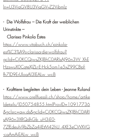
ln=U3VjaGV8U3VjaGVyZ2Vibmlz
- Die Wolfsfrau – Die Kraft der weiblichen
Urinstinkte –
Clarissa Pinkola Éstes
https://www.vitabuch.ch/pinkola-
est%C3%A9s-clarissa-die-wolfsfrau?
gclid=Cj0KCQjwsZKJBhC0ARIsAJ96n3W_XhE
HzswuX0CqteXJZLr-E-Hck5om1e5xZ99CBpf-
fh7lD9ErUloaAl3lEALw_wcB
- Krafttiere begleiten dein Leben - Jeanne Ruland
https://www.orellfuessli.ch/shop/home/artike
ldetails/ID50754855.htmlProvID=10917736
&gclsrc=aw.ds&gclid=Cj0KCQjwsZKJBhC0ARI
sAJ96n3XRQdhGb_uH3jE0-
7ZfEdeuhj9bZbZa4jIEtM42hU_4XE3eCWXVG
-caAmAjEALw_wcB