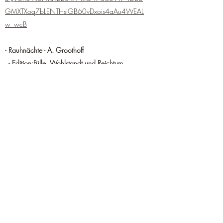
GMXTXoq7bLENTHsIGB60vDxois4aAu4WEAL
w_wcB
- Rauhnächte - A. Groothoff
- Edition:Fülle, Wohlstandt und Reichtum
https://www.goodreads.com/book/show/5
6171473-rauhn-chte
- Edition: Selbstverwirklichung
https://www.goodreads.com/book/show/5
6530085-rauhn-chte
-
Orkakel Karten - Geistige Weisheiten /
Selbstserkenntnis -
A. Groothoff / Adani Dãny
https://www.ebay-kleinanzeigen.de/s-
anzeige/orakel-karten-weisheitskarten-die-geist-
ige-weisheit-neu/1472231389-232-9399?