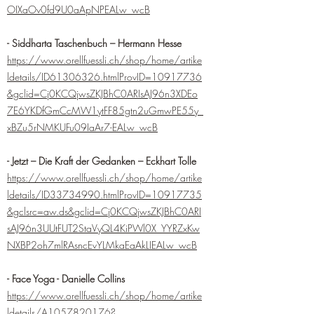
OIXaOv0fd9U0aApNPEALw_wcB
- Siddharta Taschenbuch – Hermann Hesse
https://www.orellfuessli.ch/shop/home/artike
ldetails/ID61306326.htmlProvID=10917736
&gclid=Cj0KCQjwsZKJBhC0ARIsAJ96n3XDEo
7E6YKDfGmCcMW1ytFF85gtn2uGmwPE55y_
xBZu5rNMKUFu09IaAr7-EALw_wcB
- Jetzt – Die Kraft der Gedanken – Eckhart Tolle
https://www.orellfuessli.ch/shop/home/artike
ldetails/ID33734990.htmlProvID=10917735
&gclsrc=aw.ds&gclid=Cj0KCQjwsZKJBhC0ARI
sAJ96n3UUtFUT2StaVyQL4KiPWl0X_YYRZxKw
NXBP2oh7mlRAsncEvYLMkaEaAkLIEALw_wcB
- Face Yoga - Danielle Collins
https://www.orellfuessli.ch/shop/home/artike
ldetails/A1057820176?