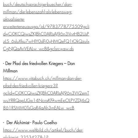
buch/deutschsprachige-buecher/dan-
millman/die-lebenszahl-als-lebensweg-
aktualisierte-
erweiterteneuausga/id/9783778775509gcli
d=Cj0KCQjwsZKJBhC0ARIsAJ96n3VrvtHB2UsP
zLS_6sluXfsu7wHIY0dFj0yHMQeFQ1tOkQzulx
CgNJQaAriVEALw_wcB&gclsrc=aw.ds
- Der Pfad des friedvollen Kriegers – Dan
Millman
https://www.vitabuch.ch/millman-dan-der-
pfad-des-friedvollen-kriegers-3?
gclid=Cj0KCQjwsZKJBhC0ARIsAJ96n3W2emT
wuYRRQqpUGp14NcrqKf9wmEpOLPYZDJ4sQ
861RSMM0TsGaR4aAh3mEALw_wcB
- Der Alchimist - Paulo Coelho
https://www.weltbild.ch/artikel/buch/der-
alchimist_33534278-1?