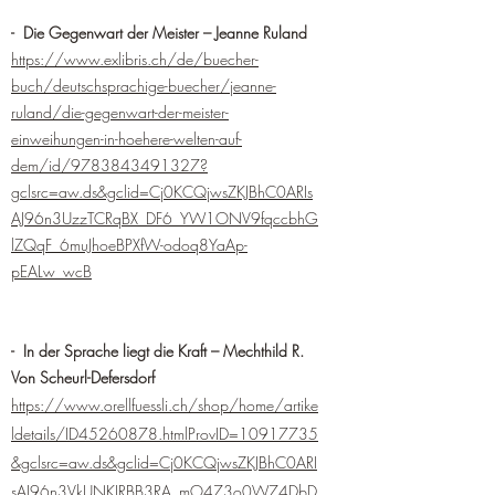
- Die Gegenwart der Meister – Jeanne Ruland
https://www.exlibris.ch/de/buecher-
buch/deutschsprachige-buecher/jeanne-
ruland/die-gegenwart-der-meister-
einweihungen-in-hoehere-welten-auf-
dem/id/9783843491327?
gclsrc=aw.ds&gclid=Cj0KCQjwsZKJBhC0ARIs
AJ96n3UzzTCRqBX_DF6_YW1ONV9fqccbhG
lZQqF_6muJhoeBPXfW-odoq8YaAp-
pEALw_wcB
- In der Sprache liegt die Kraft – Mechthild R.
Von Scheurl-Defersdorf
https://www.orellfuessli.ch/shop/home/artike
ldetails/ID45260878.htmlProvID=10917735
&gclsrc=aw.ds&gclid=Cj0KCQjwsZKJBhC0ARI
sAJ96n3VkUNKIRBB3RA_mO473o0W74DbD