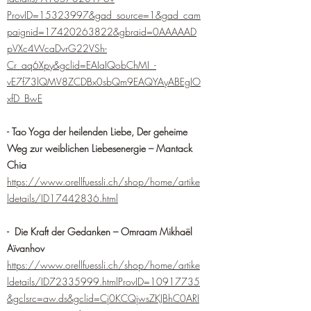
ProvID=15323997&gad_source=1&gad_cam
paignid=17420263822&gbraid=0AAAAAD
pVXc4WcaDvrG22VSh-
Cr_aq6Xpy&gclid=EAIaIQobChMI_-
vE7f73lQMV8ZCDBx0sbQm9EAQYAyABEgIO
xfD_BwE
- Tao Yoga der heilenden Liebe, Der geheime
Weg zur weiblichen Liebesenergie –
Mantack
Chia
https://www.orellfuessli.ch/shop/home/artike
ldetails/ID17442836.html
- Die Kraft der Gedanken – Omraam Mikhaël
Aïvanhov
https://www.orellfuessli.ch/shop/home/artike
ldetails/ID72335999.htmlProvID=10917735
&gclsrc=aw.ds&gclid=Cj0KCQjwsZKJBhC0ARI