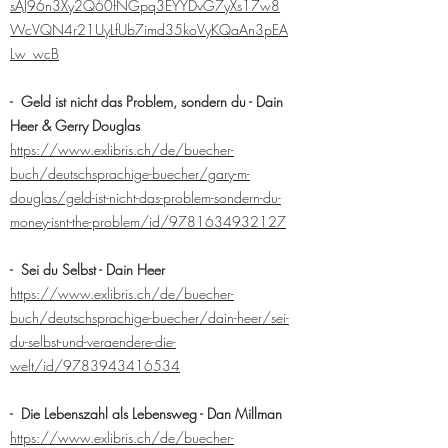
sAJ96n3Xy2Q60fNGpq3EYYDvG7yXs17w8
WcVQN4r21UyLfUb7imd35koVyKQaAn3pEA
Lw_wcB
- Geld ist nicht das Problem, sondern du - Dain
Heer & Gerry Douglas
https://www.exlibris.ch/de/buecher-
buch/deutschsprachige-buecher/gary-m-
douglas/geld-ist-nicht-das-problem-sondern-du-
money-isnt-the-problem/id/9781634932127
- Sei du Selbst - Dain Heer
https://www.exlibris.ch/de/buecher-
buch/deutschsprachige-buecher/dain-heer/sei-
du-selbst-und-veraendere-die-
welt/id/9783943416534
- Die Lebenszahl als Lebensweg - Dan Millman
https://www.exlibris.ch/de/buecher-