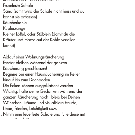
Feuerfeste Schale
Sand (somit wird die Schale nicht heiss und du
kannst sie anfassen)
Räucherkohle
Kupferzange
Kleiner Löffel, oder Stäblein (damit du die
Kräuter und Harze auf der Kohle verteilen
kannst)
Ablauf einer Wohnungsräucherung:
Fenster bleiben während der ganzen
Räucherung geschlossen!
Beginne bei einer Hausräucherung im Keller
hinauf bis zum Dachboden.
Die Ecken können ausgeklatscht werden
Wichtig: halte deine Gedanken während der
ganzen Räucherung hoch - bleib bei
Deinen
Wünschen, Träume und visualisiere Freude,
Liebe, Frieden, Leichtigkeit usw.
Nimm eine feuerfeste Schale und fülle diese mit
etwas Sand. 2.
Nimm eine Räucherkohle mit der Zange und
zünde diese mit einem Feuerzeug an.